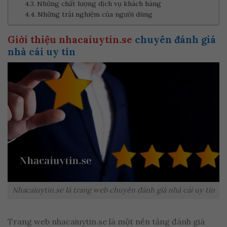
Những chất lượng dịch vụ khách hàng
Những trải nghiệm của người dùng
Giới thiệu nhacaiuytin.se
chuyên đánh giá
nhà cái uy tín
Nhacaiuytin.se là trang web chuyên đánh giá nhà cái uy tín
Trang web nhacaiuytin.se là một nền tảng đánh giá