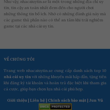
Như vậy, nhacaiuytin.se là một trong những địa chỉ uy
tín, tin cậy an toàn nhất đem đến cho người chơi
những thông tin bổ ích. Nhờ có những đánh giá này mà
các game thủ phần nào có thể an tâm khi trải nghiệm
game tại các nhà cái uy tín.
VỀ CHÚNG TÔI
Trang web nhacaiuytin.se cung cấp danh sách top 10
nhà cái uy tín
với những khuyến mãi hấp dẫn, tặng tiền
khi đăng ký tài khoản và hoàn trả đặc biệt khi tham gia
cá cược, giúp bạn chọn lựa nhà cái phù hợp.
Giới thiệu
|
Liên hệ
|
Chính sách bảo mật
|
Jun Vũ