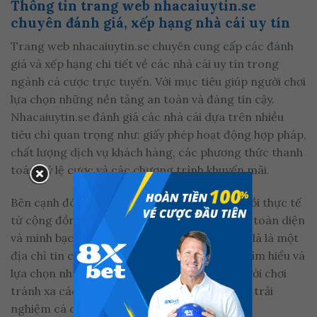
Thông tin trang web nhacaiuytin.se
chuyên đánh giá, xếp hạng nhà cái uy tín
Trang web nhacaiuytin.se chuyên cung cấp các đánh
giá và xếp hạng chi tiết về các nhà cái uy tín trong
ngành cá cược trực tuyến. Với mục tiêu giúp người chơi
lựa chọn những nền tảng an toàn và đáng tin cậy.
Nhacaiuytin.se đánh giá các nhà cái dựa trên nhiều
tiêu chí quan trọng như: giấy phép hoạt động hợp pháp,
chất lượng dịch vụ khách hàng, các phương thức thanh
toán, tỷ lệ cược và các chương trình khuyến mãi.
Bên cạnh đó, trang web còn tổng hợp phản hồi thực tế
từ cộng đồng người chơi để mang lại cái nhìn toàn diện
và minh bạch về từng nhà cái. Nhacaiuytin.se là là một
địa chỉ tin cậy, ấn tượng cho những ai muốn tìm hiểu và
lựa chọn nhà cái đáng tin cậy. Từ đó giúp người chơi
tránh xa các nhà cái không uy tín và đảm bảo trải
nghiệm cá cược trực tuyến an toàn.