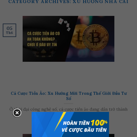
CATEGORY ARCHIVES:
XU HƯỚNG NHÀ CÁI
05
Th6
Cá Cược Tiền Ảo: Xu Hướng Mới Trong Thế Giới Đầu Tư
Số
Ở thời đại công nghệ số, cá cược tiền ảo đang dần trở thành
một [...]