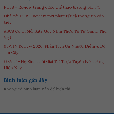
PG88 – Review trang cược thể thao & sòng bạc #1
Nhà cái 123B – Review mới nhất: tất cả thông tin cần
biết
ABC8 Có Gì Nổi Bật? Góc Nhìn Thực Tế Từ Game Thủ
Việt
98WIN Review 2026: Phân Tích Ưu Nhược Điểm & Độ
Tin Cậy
OKVIP – Hệ Sinh Thái Giải Trí Trực Tuyến Nổi Tiếng
Hiện Nay
Bình luận gần đây
Không có bình luận nào để hiển thị.