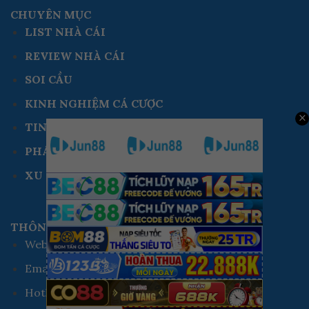
CHUYÊN MỤC
LIST NHÀ CÁI
REVIEW NHÀ CÁI
SOI CẦU
KINH NGHIỆM CÁ CƯỢC
×
TIN TỨC
PHÁP LÝ VÀ AN TOÀN
XU HƯỚNG NHÀ CÁI
THÔNG TIN LIÊN HỆ
Website:
https://florvanputtestichting.nl/
Email:
nhacaiuytin.se@gmail.com
Hotline: 0965 08 8386