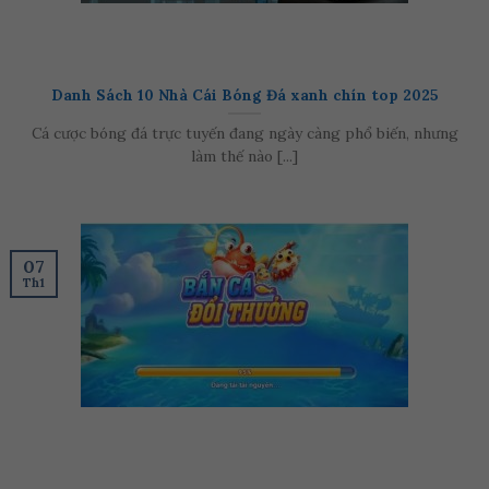
Danh Sách 10 Nhà Cái Bóng Đá xanh chín top 2025
Cá cược bóng đá trực tuyến đang ngày càng phổ biến, nhưng
làm thế nào [...]
07
Th1