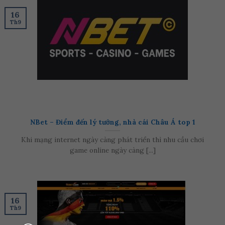
16
Th9
NBet – Điểm đến lý tưởng, nhà cái Châu Á top 1
Khi mạng internet ngày càng phát triển thì nhu cầu chơi
game online ngày càng [...]
16
Th9