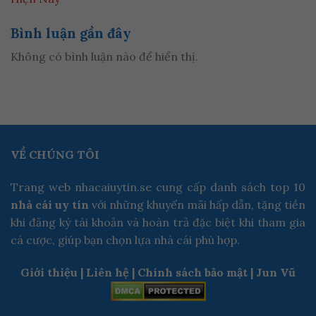
Bình luận gần đây
Không có bình luận nào để hiển thị.
VỀ CHÚNG TÔI
Trang web nhacaiuytin.se cung cấp danh sách top 10
nhà cái uy tín
với những khuyến mãi hấp dẫn, tặng tiền
khi đăng ký tài khoản và hoàn trả đặc biệt khi tham gia
cá cược, giúp bạn chọn lựa nhà cái phù hợp.
Giới thiệu
|
Liên hệ
|
Chính sách bảo mật
|
Jun Vũ