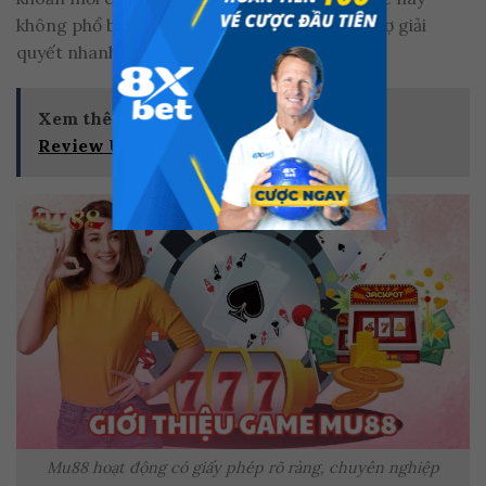
không phổ biến và thường được đội ngũ hỗ trợ giải
quyết nhanh chóng.
Xem thêm
Trải Nghiệm Thực Tế 1XBet:
Review Uy Tín & Dịch Vụ Mới Nhất
Mu88 hoạt động có giấy phép rõ ràng, chuyên nghiệp