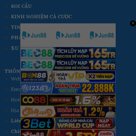
SOI CẦU
KINH NGHIỆM CÁ CƯỢC
×
TIN TỨC
PHÁP LÝ VÀ AN TOÀN
XU HƯỚNG NHÀ CÁI
THÔNG TIN LIÊN HỆ
Website:
https://florvanputtestichting.nl/
Email:
nhacaiuytin.se@gmail.com
Hotline: 0965 08 8386
Địa chỉ: 221 Phố Huế, Hai Bà Trưng, Hà Nội
Liên hệ QC Tele: @ssc1199
Chính sách bảo hành QUẢNG CÁO