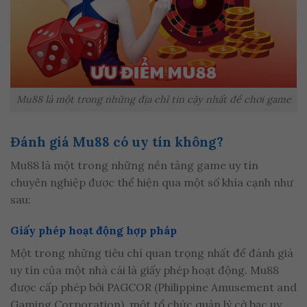
Mu88 là một trong những địa chỉ tin cậy nhất để chơi game
Đánh giá Mu88 có uy tín không?
Mu88 là một trong những nền tảng game uy tín
chuyên nghiệp được thể hiện qua một số khía cạnh như
sau:
Giấy phép hoạt động hợp pháp
Một trong những tiêu chí quan trọng nhất để đánh giá
uy tín của một nhà cái là giấy phép hoạt động. Mu88
được cấp phép bởi PAGCOR (Philippine Amusement and
Gaming Corporation), một tổ chức quản lý cờ bạc uy