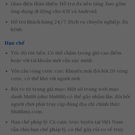
Giao diện thân thiện: Hỗ trợ đa nền tảng, bao gồm
ứng dụng di động cho iOS và Android.
Hỗ trợ khách hàng 24/7: Dịch vụ chuyên nghiệp, đa
kênh.
Hạn chế
Tốc độ rút tiền: Có thể chậm trong giờ cao điểm
hoặc với tài khoản mới cần xác minh.
Yêu cầu vòng cược cao: Khuyến mãi đòi hỏi 20 vòng
cược, có thể khó với người mới.
Rủi ro từ trang giả mạo: Một số trang web mạo
danh Mu88 (như Mu888) có thể gây nhầm lẫn, đòi hỏi
người chơi phải truy cập đúng địa chỉ chính thức
Mu88mx.com.
Hạn chế pháp lý: Cá cược trực tuyến tại Việt Nam
vẫn chịu hạn chế pháp lý, có thể gây rủi ro về truy