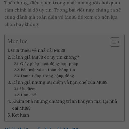
Thế nhưng, điều quan trọng nhất mà người chơi quan
tâm chính là độ uy tín. Trong bài viết này, chúng ta sẽ
cùng đánh giá toàn diện về Mu88 để xem có nên lựa
chọn hay không.
Mục lục
Giới thiệu về nhà cái Mu88
Đánh giá Mu88 có uy tín không?
Giấy phép hoạt động hợp pháp
Bảo mật và an toàn thông tin
Danh tiếng trong cộng đồng
Đánh giá những ưu điểm và hạn chế của Mu88
Ưu điểm
Hạn chế
Khám phá những chương trình khuyến mãi tại nhà
cái Mu88
Kết luận