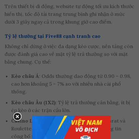
Trên thiết bị di động, website tự động tối ưu kích thước
hiển thị, tốc độ tải trang trung bình ghi nhận ở mức
dưới 3 giây ngay cả trong khung giờ cao điểm.
Tỷ lệ thưởng tại Five88 cạnh tranh cao
Không chỉ dừng ở việc đa dạng kèo cược, nền tảng còn
được đánh giá cao về mặt tỷ lệ trả thưởng so với mặt
bằng chung. Cụ thể:
Kèo châu Á
: Odds thường dao động từ 0.90 – 0.98,
cao hơn khoảng 5 – 7% so với nhiều nhà cái phổ
thông.
Kèo châu Âu (1X2)
: Tỷ lệ trả thưởng cân bằng, ít bị
ép kèo ở các trận cầu lớn.
Casino Live
: Mức hoàn trả RTP của Baccarat và
Roulette đạt khoảng 96% – 97% theo thông tin
công bố từ nhà cung cấp.