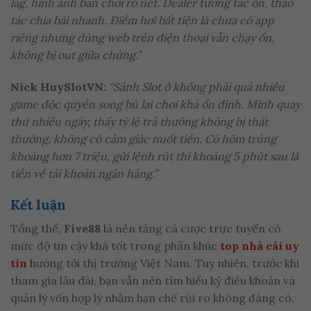
lag, hình ảnh bàn chơi rõ nét. Dealer tương tác ổn, thao
tác chia bài nhanh. Điểm hơi bất tiện là chưa có app
riêng nhưng dùng web trên điện thoại vẫn chạy ổn,
không bị out giữa chừng.”
Nick HuySlotVN:
“Sảnh Slot ở không phải quá nhiều
game độc quyền song bù lại chơi khá ổn định. Mình quay
thử nhiều ngày, thấy tỷ lệ trả thưởng không bị thất
thường, không có cảm giác nuốt tiền. Có hôm trúng
khoảng hơn 7 triệu, gửi lệnh rút thì khoảng 5 phút sau là
tiền về tài khoản ngân hàng.”
Kết luận
Tổng thể,
Five88
là nền tảng cá cược trực tuyến có
mức độ tin cậy khá tốt trong phân khúc
top nhà cái uy
tín
hướng tới thị trường Việt Nam. Tuy nhiên, trước khi
tham gia lâu dài, bạn vẫn nên tìm hiểu kỹ điều khoản và
quản lý vốn hợp lý nhằm hạn chế rủi ro không đáng có.