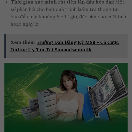
Thời gian xác minh rút tiền lần đầu kéo dài:
Một
số phản hồi cho biết quá trình kiểm tra thông tin
ban đầu mất khoảng 6 – 12 giờ, đặc biệt vào cuối tuần
hoặc ngày lễ.
Xem thêm
Hướng Dẫn Đăng Ký M88 – Cá Cược
Online Uy Tín Tại Suamatzenmilk