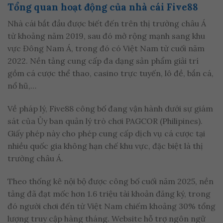
Tổng quan hoạt động của nhà cái Five88
Nhà cái bắt đầu được biết đến trên thị trường châu Á
từ khoảng năm 2019, sau đó mở rộng mạnh sang khu
vực Đông Nam Á, trong đó có Việt Nam từ cuối năm
2022. Nền tảng cung cấp đa dạng sản phẩm giải trí
gồm cá cược thể thao, casino trực tuyến, lô đề, bắn cá,
nổ hũ,…
Về pháp lý, Five88 công bố đang vận hành dưới sự giám
sát của Ủy ban quản lý trò chơi PAGCOR (Philipines).
Giấy phép này cho phép cung cấp dịch vụ cá cược tại
nhiều quốc gia không hạn chế khu vực, đặc biệt là thị
trường châu Á.
Theo thống kê nội bộ được công bố cuối năm 2025, nền
tảng đã đạt mốc hơn 1.6 triệu tài khoản đăng ký, trong
đó người chơi đến từ Việt Nam chiếm khoảng 30% tổng
lượng truy cập hàng tháng. Website hỗ trợ ngôn ngữ