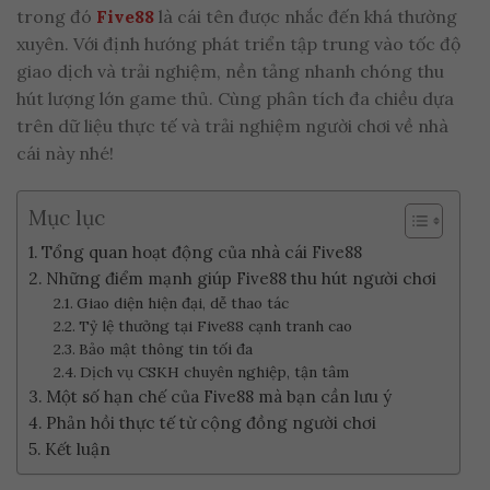
trong đó
Five88
là cái tên được nhắc đến khá thường
xuyên. Với định hướng phát triển tập trung vào tốc độ
giao dịch và trải nghiệm, nền tảng nhanh chóng thu
hút lượng lớn game thủ. Cùng phân tích đa chiều dựa
trên dữ liệu thực tế và trải nghiệm người chơi về nhà
cái này nhé!
Mục lục
Tổng quan hoạt động của nhà cái Five88
Những điểm mạnh giúp Five88 thu hút người chơi
Giao diện hiện đại, dễ thao tác
Tỷ lệ thưởng tại Five88 cạnh tranh cao
Bảo mật thông tin tối đa
Dịch vụ CSKH chuyên nghiệp, tận tâm
Một số hạn chế của Five88 mà bạn cần lưu ý
Phản hồi thực tế từ cộng đồng người chơi
Kết luận