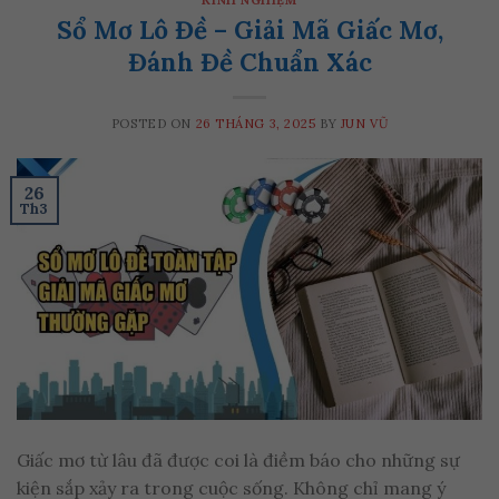
KINH NGHIỆM
Sổ Mơ Lô Đề – Giải Mã Giấc Mơ,
Đánh Đề Chuẩn Xác
POSTED ON
26 THÁNG 3, 2025
BY
JUN VŨ
26
Th3
Giấc mơ từ lâu đã được coi là điềm báo cho những sự
kiện sắp xảy ra trong cuộc sống. Không chỉ mang ý