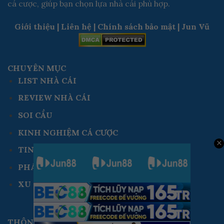
cá cược, giúp bạn chọn lựa nhà cái phù hợp.
Giới thiệu
|
Liên hệ
|
Chính sách bảo mật
|
Jun Vũ
CHUYÊN MỤC
LIST NHÀ CÁI
REVIEW NHÀ CÁI
SOI CẦU
KINH NGHIỆM CÁ CƯỢC
×
TIN TỨC
PHÁP LÝ VÀ AN TOÀN
XU HƯỚNG NHÀ CÁI
THÔNG TIN LIÊN HỆ