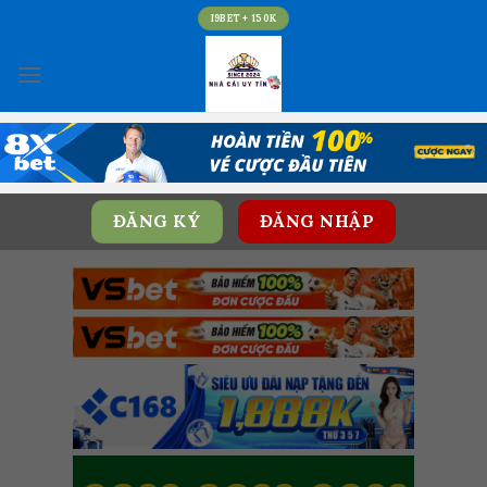
Skip
I9BET + 150K
to
content
ĐĂNG KÝ
ĐĂNG NHẬP