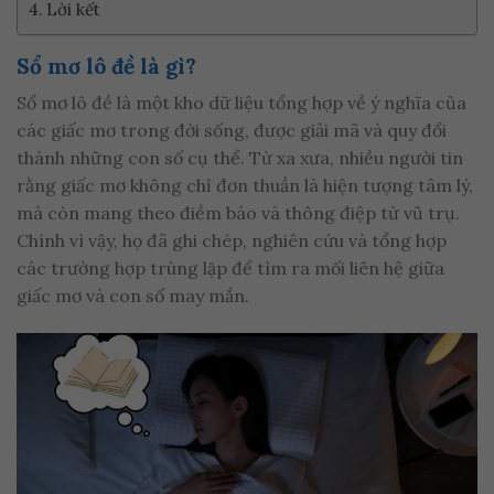
Lời kết
Sổ mơ lô đề là gì?
Sổ mơ lô đề là một kho dữ liệu tổng hợp về ý nghĩa của
các giấc mơ trong đời sống, được giải mã và quy đổi
thành những con số cụ thể. Từ xa xưa, nhiều người tin
rằng giấc mơ không chỉ đơn thuần là hiện tượng tâm lý,
mà còn mang theo điềm báo và thông điệp từ vũ trụ.
Chính vì vậy, họ đã ghi chép, nghiên cứu và tổng hợp
các trường hợp trùng lặp để tìm ra mối liên hệ giữa
giấc mơ và con số may mắn.