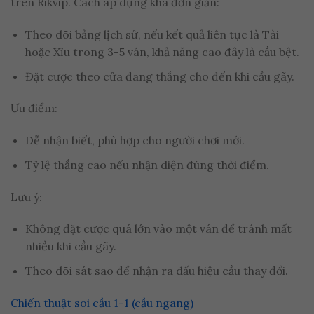
trên Rikvip. Cách áp dụng khá đơn giản:
Theo dõi bảng lịch sử, nếu kết quả liên tục là Tài
hoặc Xỉu trong 3-5 ván, khả năng cao đây là cầu bệt.
Đặt cược theo cửa đang thắng cho đến khi cầu gãy.
Ưu điểm:
Dễ nhận biết, phù hợp cho người chơi mới.
Tỷ lệ thắng cao nếu nhận diện đúng thời điểm.
Lưu ý:
Không đặt cược quá lớn vào một ván để tránh mất
nhiều khi cầu gãy.
Theo dõi sát sao để nhận ra dấu hiệu cầu thay đổi.
Chiến thuật soi cầu 1-1 (cầu ngang)