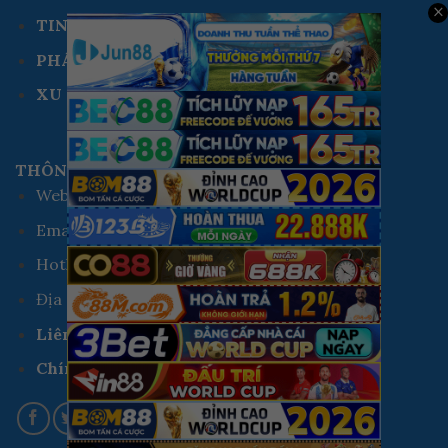
×
TIN TỨC
PHÁP LÝ VÀ AN TOÀN
XU HƯỚNG NHÀ CÁI
THÔNG TIN LIÊN HỆ
Website:
https://florvanputtestichting.nl/
Email:
nhacaiuytin.se@gmail.com
Hotline: 0965 08 8386
Địa chỉ: 221 Phố Huế, Hai Bà Trưng, Hà Nội
Liên hệ QC Tele: @ssc1199
Chính sách bảo hành QUẢNG CÁO