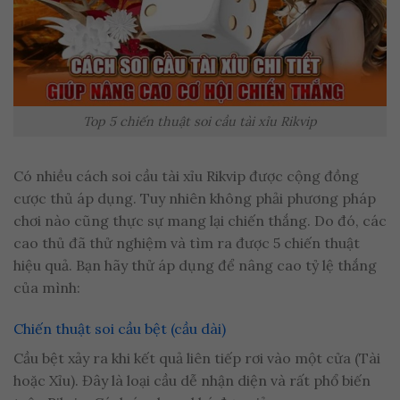
Top 5 chiến thuật soi cầu tài xỉu Rikvip
Có nhiều cách soi cầu tài xỉu Rikvip được cộng đồng
cược thủ áp dụng. Tuy nhiên không phải phương pháp
chơi nào cũng thực sự mang lại chiến thắng. Do đó, các
cao thủ đã thử nghiệm và tìm ra được 5 chiến thuật
hiệu quả. Bạn hãy thử áp dụng để nâng cao tỷ lệ thắng
của mình:
Chiến thuật soi cầu bệt (cầu dài)
Cầu bệt xảy ra khi kết quả liên tiếp rơi vào một cửa (Tài
hoặc Xỉu). Đây là loại cầu dễ nhận diện và rất phổ biến