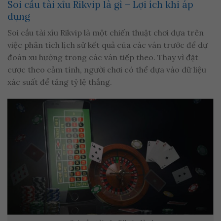
Soi cầu tài xỉu Rikvip là gì – Lợi ích khi áp
dụng
Soi cầu tài xỉu Rikvip là một chiến thuật chơi dựa trên
việc phân tích lịch sử kết quả của các ván trước để dự
đoán xu hướng trong các ván tiếp theo. Thay vì đặt
cược theo cảm tính, người chơi có thể dựa vào dữ liệu
xác suất để tăng tỷ lệ thắng.