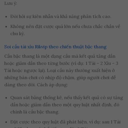
Lưu ý:
Đòi hỏi sự kiên nhẫn và khả năng phân tích cao.
Không nên đặt cược quá lớn nếu chưa chắc chắn về
chu kỳ.
Soi cầu tài xỉu Rikvip theo chiến thuật bậc thang
Cầu bậc thang là một dạng cầu mà kết quả tăng dần
hoặc giảm dần theo từng bước (ví dụ: 1 Tài – 2 Xỉu – 3
Tài hoặc ngược lại). Loại cầu này thường xuất hiện ở
những bàn chơi có nhịp độ chậm, giúp người chơi dễ
dàng theo dõi. Cách áp dụng:
Quan sát bảng thống kê, nếu thấy kết quả có sự tăng
dần hoặc giảm dần theo một quy luật nhất định, đó
chính là cầu bậc thang.
Đặt cược theo quy luật đã phát hiện, ví dụ: sau 1 Tài