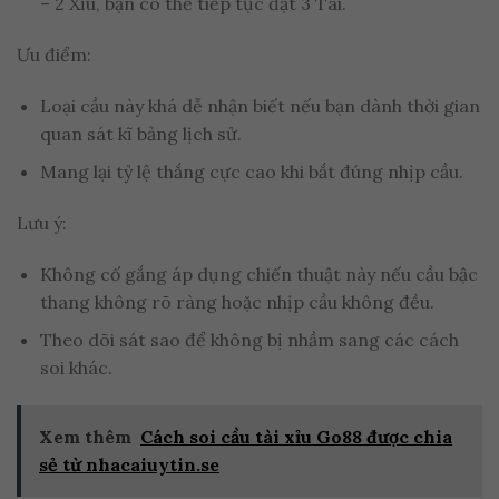
– 2 Xỉu, bạn có thể tiếp tục đặt 3 Tài.
Ưu điểm:
Loại cầu này khá dễ nhận biết nếu bạn dành thời gian
quan sát kĩ bảng lịch sử.
Mang lại tỷ lệ thắng cực cao khi bắt đúng nhịp cầu.
Lưu ý:
Không cố gắng áp dụng chiến thuật này nếu cầu bậc
thang không rõ ràng hoặc nhịp cầu không đều.
Theo dõi sát sao để không bị nhầm sang các cách
soi khác.
Xem thêm
Cách soi cầu tài xỉu Go88 được chia
sẻ từ nhacaiuytin.se