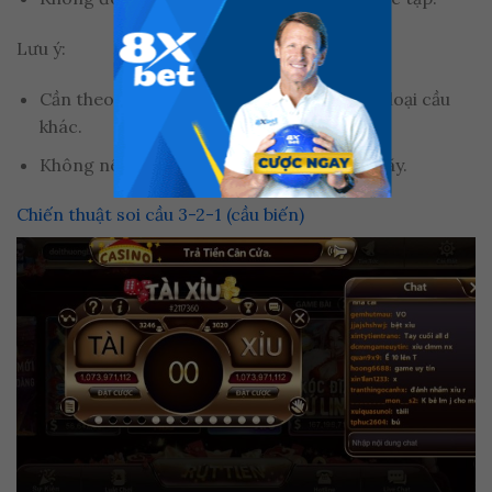
Lưu ý:
Cần theo dõi kỹ để tránh nhầm lẫn với các loại cầu
khác.
Không nên cố theo cầu khi thấy dấu hiệu gãy.
Chiến thuật soi cầu 3-2-1 (cầu biến)