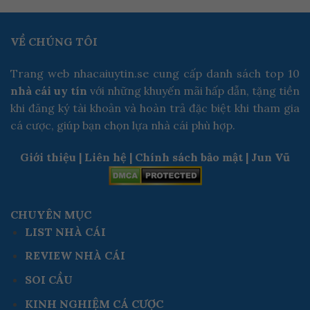
VỀ CHÚNG TÔI
Trang web nhacaiuytin.se cung cấp danh sách top 10
nhà cái uy tín
với những khuyến mãi hấp dẫn, tặng tiền
khi đăng ký tài khoản và hoàn trả đặc biệt khi tham gia
cá cược, giúp bạn chọn lựa nhà cái phù hợp.
Giới thiệu
|
Liên hệ
|
Chính sách bảo mật
|
Jun Vũ
CHUYÊN MỤC
LIST NHÀ CÁI
REVIEW NHÀ CÁI
SOI CẦU
KINH NGHIỆM CÁ CƯỢC