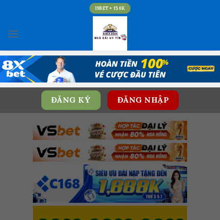
Skip
I9BET + 150K
to
content
ĐĂNG KÝ
ĐĂNG NHẬP