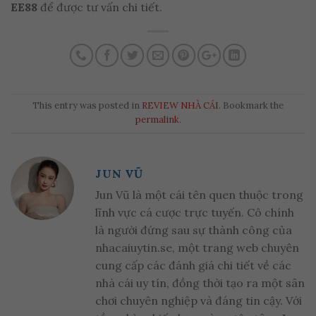
EE88
để được tư vấn chi tiết.
This entry was posted in
REVIEW NHÀ CÁI
. Bookmark the
permalink
.
JUN VŨ
Jun Vũ là một cái tên quen thuộc trong
lĩnh vực cá cược trực tuyến. Cô chính
là người đứng sau sự thành công của
nhacaiuytin.se, một trang web chuyên
cung cấp các đánh giá chi tiết về các
nhà cái uy tín, đồng thời tạo ra một sân
chơi chuyên nghiệp và đáng tin cậy. Với