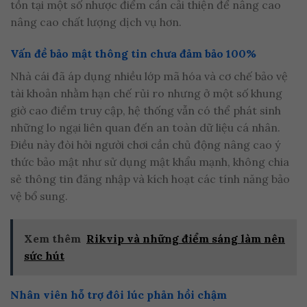
tồn tại một số nhược điểm cần cải thiện để nâng cao
nâng cao chất lượng dịch vụ hơn.
Vấn đề bảo mật thông tin chưa đảm bảo 100%
Nhà cái đã áp dụng nhiều lớp mã hóa và cơ chế bảo vệ
tài khoản nhằm hạn chế rủi ro nhưng ở một số khung
giờ cao điểm truy cập, hệ thống vẫn có thể phát sinh
những lo ngại liên quan đến an toàn dữ liệu cá nhân.
Điều này đòi hỏi người chơi cần chủ động nâng cao ý
thức bảo mật như sử dụng mật khẩu mạnh, không chia
sẻ thông tin đăng nhập và kích hoạt các tính năng bảo
vệ bổ sung.
Xem thêm
Rikvip và những điểm sáng làm nên
sức hút
Nhân viên hỗ trợ đôi lúc phản hồi chậm