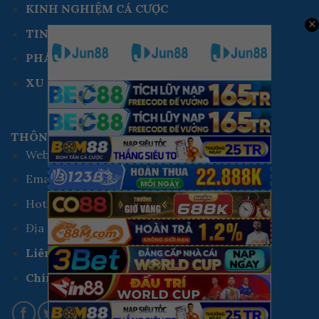
KINH NGHIỆM CÁ CƯỢC
×
TIN TỨC
PHÁP LÝ VÀ AN TOÀN
XU HƯỚNG NHÀ CÁI
THÔNG TIN LIÊN HỆ
Website:
https://florvanputtestichting.nl/
Email:
nhacaiuytin.se@gmail.com
Hotline: 0965 08 8386
Địa chỉ: 221 Phố Huế, Hai Bà Trưng, Hà Nội
Liên hệ QC Tele: @ssc1199
Chính sách bảo hành QUẢNG CÁO