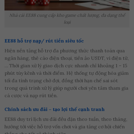
Nhà cái EE88 cung cấp kho game chất lượng, đa dạng thể
loại
EE88 hỗ trợ nạp/ rút tiền siêu tốc
Hiện nền tảng hỗ trợ đa phương thức thanh toán qua
ngân hàng, thẻ cào điện thoại, tiền ảo USDT, ví điện tử,
… Thời gian xử lý giao dịch cực nhanh chỉ khoảng 1 – 15
phút tùy kênh và thời điểm. Hệ thống tự động hóa giảm
tối đa tình trạng chờ đợi, đồng thời hạn chế sai sót
trong quá trình xử lý giúp người chơi yên tâm tham gia
cá cược và nạp rút tiền.
Chính sách ưu đãi – tạo lợi thế cạnh tranh
EE88 duy trì lịch ưu đãi đều đặn theo tuần, theo tháng,
hướng tới việc hỗ trợ vốn chơi và gia tăng cơ hội chiến
thắng cho tất cả thành viên.