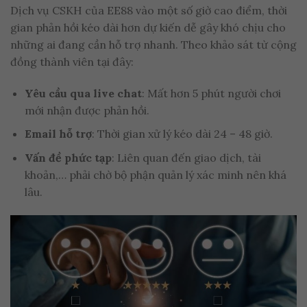
Dịch vụ CSKH của EE88 vào một số giờ cao điểm, thời
gian phản hồi kéo dài hơn dự kiến dễ gây khó chịu cho
những ai đang cần hỗ trợ nhanh. Theo khảo sát từ cộng
đồng thành viên tại đây:
Yêu cầu qua live chat
: Mất hơn 5 phút người chơi
mới nhận được phản hồi.
Email hỗ trợ
: Thời gian xử lý kéo dài 24 – 48 giờ.
Vấn đề phức tạp
: Liên quan đến giao dịch, tài
khoản,… phải chờ bộ phận quản lý xác minh nên khá
lâu.