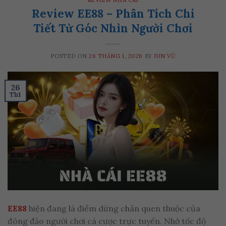
REVIEW NHÀ CÁI
Review EE88 – Phân Tích Chi
Tiết Từ Góc Nhìn Người Chơi
POSTED ON
26 THÁNG 1, 2026
BY
JUN VŨ
26
Th1
EE88
hiện đang là điểm dừng chân quen thuộc của
đông đảo người chơi cá cược trực tuyến. Nhờ tốc độ