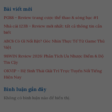
Bài viết mới
PG88 – Review trang cược thể thao & sòng bạc #1
Nhà cái 123B – Review mới nhất: tất cả thông tin cần
biết
ABC8 Có Gì Nổi Bật? Góc Nhìn Thực Tế Từ Game Thủ
Việt
98WIN Review 2026: Phân Tích Ưu Nhược Điểm & Độ
Tin Cậy
OKVIP – Hệ Sinh Thái Giải Trí Trực Tuyến Nổi Tiếng
Hiện Nay
Bình luận gần đây
Không có bình luận nào để hiển thị.