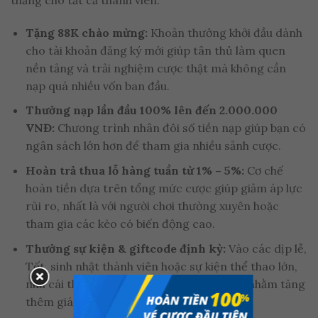
Tặng 88K chào mừng:
Khoản thưởng khởi đầu dành
cho tài khoản đăng ký mới giúp tân thủ làm quen
nền tảng và trải nghiệm cược thật mà không cần
nạp quá nhiều vốn ban đầu.
Thưởng nạp lần đầu 100% lên đến 2.000.000
VNĐ:
Chương trình nhân đôi số tiền nạp giúp bạn có
ngân sách lớn hơn để tham gia nhiều sảnh cược.
Hoàn trả thua lỗ hàng tuần từ 1% – 5%:
Cơ chế
hoàn tiền dựa trên tổng mức cược giúp giảm áp lực
rủi ro, nhất là với người chơi thường xuyên hoặc
tham gia các kèo có biến động cao.
Thưởng sự kiện & giftcode định kỳ:
Vào các dịp lễ,
Tết, sinh nhật thành viên hoặc sự kiện thể thao lớn,
nhà cái thường phát mã thưởng miễn phí nhằm tăng
thêm giá trị trải nghiệm.