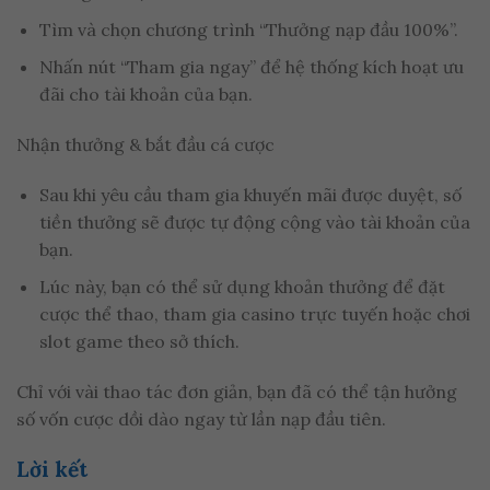
Tìm và chọn chương trình “Thưởng nạp đầu 100%”.
Nhấn nút “Tham gia ngay” để hệ thống kích hoạt ưu
đãi cho tài khoản của bạn.
Nhận thưởng & bắt đầu cá cược
Sau khi yêu cầu tham gia khuyến mãi được duyệt, số
tiền thưởng sẽ được tự động cộng vào tài khoản của
bạn.
Lúc này, bạn có thể sử dụng khoản thưởng để đặt
cược thể thao, tham gia casino trực tuyến hoặc chơi
slot game theo sở thích.
Chỉ với vài thao tác đơn giản, bạn đã có thể tận hưởng
số vốn cược dồi dào ngay từ lần nạp đầu tiên.
Lời kết