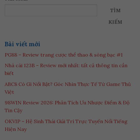
TÌM
KIẾM
Bài viết mới
PG88 – Review trang cược thể thao & sòng bạc #1
Nhà cái 123B – Review mới nhất: tất cả thông tin cần
biết
ABC8 Có Gì Nổi Bật? Góc Nhìn Thực Tế Từ Game Thủ
Việt
98WIN Review 2026: Phân Tích Ưu Nhược Điểm & Độ
Tin Cậy
OKVIP – Hệ Sinh Thái Giải Trí Trực Tuyến Nổi Tiếng
Hiện Nay