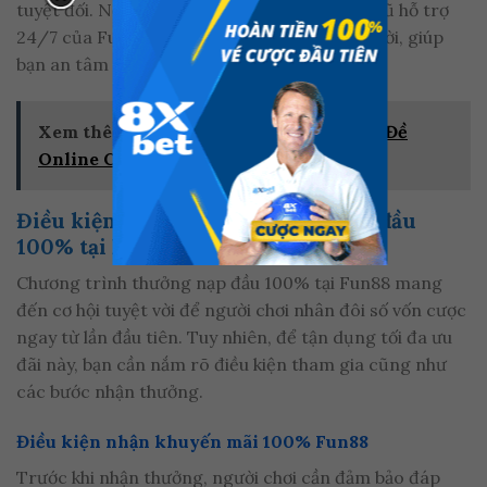
tuyệt đối. Nếu có bất kỳ thắc mắc nào, đội ngũ hỗ trợ
24/7 của Fun88 luôn sẵn sàng giải đáp kịp thời, giúp
bạn an tâm tận hưởng trò chơi.
Xem thêm
Fabet – Đánh giá Nhà Cái Lô Đề
Online Cho Anh Em mê số học
Điều kiện & cách nhận thưởng nạp đầu
100% tại Fun88
Chương trình thưởng nạp đầu 100% tại Fun88 mang
đến cơ hội tuyệt vời để người chơi nhân đôi số vốn cược
ngay từ lần đầu tiên. Tuy nhiên, để tận dụng tối đa ưu
đãi này, bạn cần nắm rõ điều kiện tham gia cũng như
các bước nhận thưởng.
Điều kiện nhận khuyến mãi 100% Fun88
Trước khi nhận thưởng, người chơi cần đảm bảo đáp