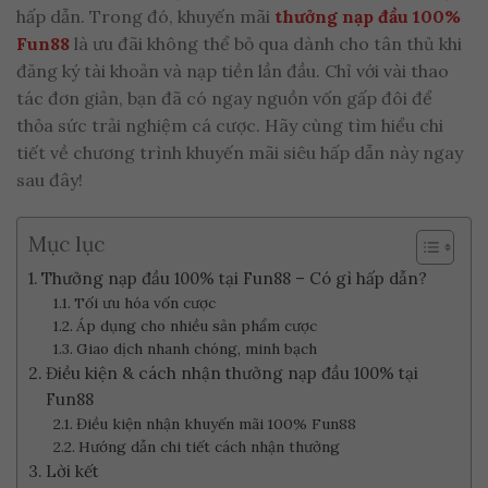
hấp dẫn. Trong đó, khuyến mãi
thưởng nạp đầu 100%
Fun88
là ưu đãi không thể bỏ qua dành cho tân thủ khi
đăng ký tài khoản và nạp tiền lần đầu. Chỉ với vài thao
tác đơn giản, bạn đã có ngay nguồn vốn gấp đôi để
thỏa sức trải nghiệm cá cược. Hãy cùng tìm hiểu chi
tiết về chương trình khuyến mãi siêu hấp dẫn này ngay
sau đây!
Mục lục
Thưởng nạp đầu 100% tại Fun88 – Có gì hấp dẫn?
Tối ưu hóa vốn cược
Áp dụng cho nhiều sản phẩm cược
Giao dịch nhanh chóng, minh bạch
Điều kiện & cách nhận thưởng nạp đầu 100% tại
Fun88
Điều kiện nhận khuyến mãi 100% Fun88
Hướng dẫn chi tiết cách nhận thưởng
Lời kết