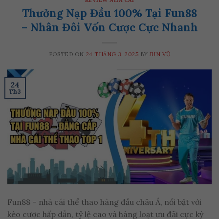
REVIEW NHÀ CÁI
Thưởng Nạp Đầu 100% Tại Fun88
– Nhân Đôi Vốn Cược Cực Nhanh
POSTED ON
24 THÁNG 3, 2025
BY
JUN VŨ
24
Th3
Fun88 – nhà cái thể thao hàng đầu châu Á, nổi bật với
kèo cược hấp dẫn, tỷ lệ cao và hàng loạt ưu đãi cực kỳ