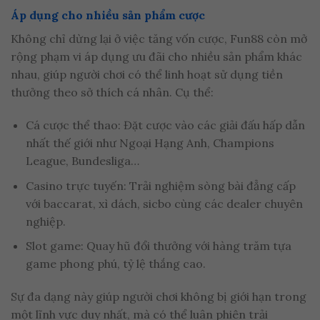
Áp dụng cho nhiều sản phẩm cược
Không chỉ dừng lại ở việc tăng vốn cược, Fun88 còn mở
rộng phạm vi áp dụng ưu đãi cho nhiều sản phẩm khác
nhau, giúp người chơi có thể linh hoạt sử dụng tiền
thưởng theo sở thích cá nhân. Cụ thể:
Cá cược thể thao: Đặt cược vào các giải đấu hấp dẫn
nhất thế giới như Ngoại Hạng Anh, Champions
League, Bundesliga…
Casino trực tuyến: Trải nghiệm sòng bài đẳng cấp
với baccarat, xì dách, sicbo cùng các dealer chuyên
nghiệp.
Slot game: Quay hũ đổi thưởng với hàng trăm tựa
game phong phú, tỷ lệ thắng cao.
Sự đa dạng này giúp người chơi không bị giới hạn trong
một lĩnh vực duy nhất, mà có thể luân phiên trải